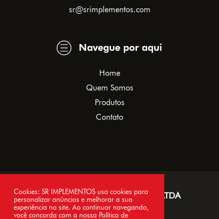
sr@srimplementos.com
Navegue por aqui
Home
Quem Somos
Produtos
Contato
Cookies: SR IMPLEMENTOS usa cookies para
SR IMPLEMENTOS AGRÍCOLAS LTDA
personalizar anúncios e melhorar a sua
experiência no site. Ao continuar navegando,
CNPJ 30.182.682/0001-61
você concorda com a nossa Política de