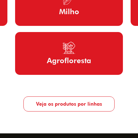
Milho
Agrofloresta
Veja os produtos por linhas