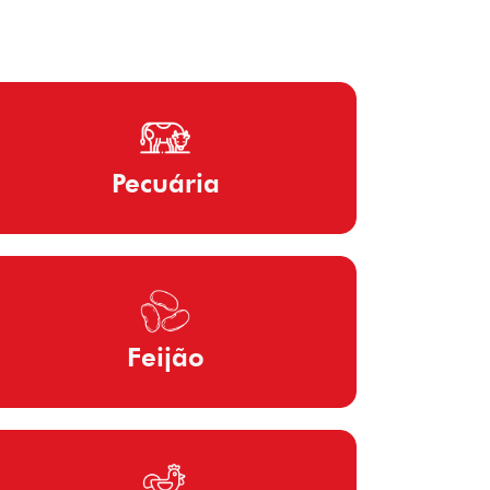
Pecuária
Feijão